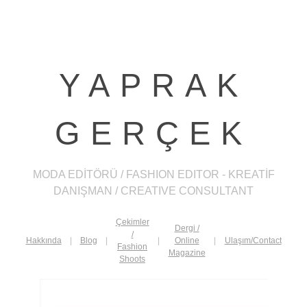
YAPRAK
GERÇEK
MODA EDİTÖRÜ / FASHION EDITOR - KREATİF
DANIŞMAN / CREATIVE CONSULTANT
Çekimler
Dergi /
/
Hakkında
|
Blog
|
|
Online
|
Ulaşım/Contact
Fashion
Magazine
Shoots