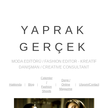
YAPRAK
GERÇEK
MODA EDİTÖRÜ / FASHION EDITOR - KREATİF
DANIŞMAN / CREATIVE CONSULTANT
Çekimler
Dergi /
/
Hakkında
|
Blog
|
|
Online
|
Ulaşım/Contact
Fashion
Magazine
Shoots